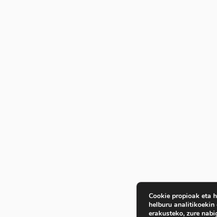
Cookie propioak eta h
helburu analitikoekin 
erakusteko, zure nabi