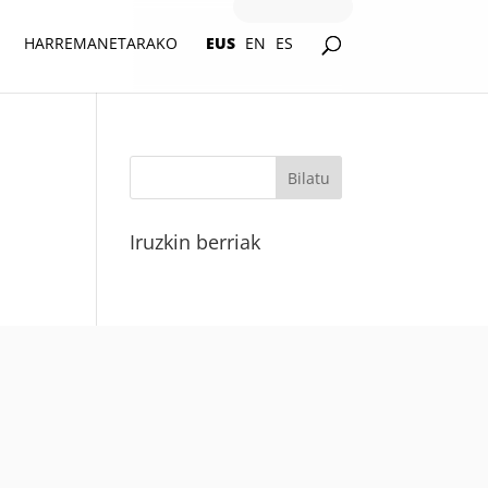
HARREMANETARAKO
EUS
EN
ES
Iruzkin berriak