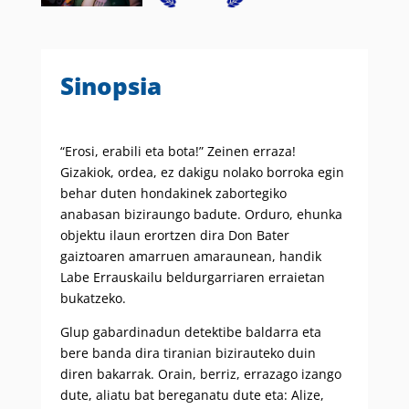
Sinopsia
“Erosi, erabili eta bota!” Zeinen erraza!
Gizakiok, ordea, ez dakigu nolako borroka egin
behar duten hondakinek zabortegiko
anabasan biziraungo badute. Orduro, ehunka
objektu ilaun erortzen dira Don Bater
gaiztoaren amarruen amaraunean, handik
Labe Errauskailu beldurgarriaren erraietan
bukatzeko.
Glup gabardinadun detektibe baldarra eta
bere banda dira tiranian bizirauteko duin
diren bakarrak. Orain, berriz, errazago izango
dute, aliatu bat bereganatu dute eta: Alize,