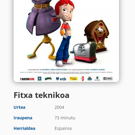
Fitxa teknikoa
Urtea
2004
Iraupena
73 minutu
Herrialdea
Espainia