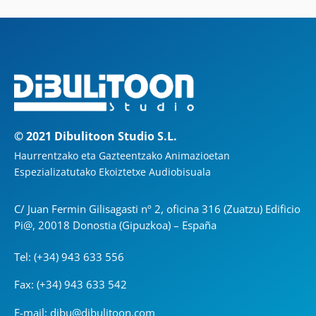
© 2021 Dibulitoon Studio S.L.
Haurrentzako eta Gazteentzako Animazioetan
Espezializatutako Ekoiztetxe Audiobisuala
C/ Juan Fermin Gilisagasti nº 2, oficina 316 (Zuatzu) Edificio
Pi@, 20018 Donostia (Gipuzkoa) – España
Tel: (+34) 943 633 556
Fax: (+34) 943 633 542
E-mail: dibu@dibulitoon.com