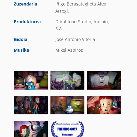
Zuzendaria
Iñigo Berasategi eta Aitor
Arregi.
Produktorea
Dibulitoon Studio, Irusoin,
S.A.
Gidoia
José Antonio Vitoria
Musika
Mikel Azpiroz