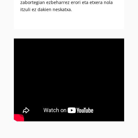
zabortegian ezbeharrez erori eta etxera nola
itzuli ez dakien neskatxa.