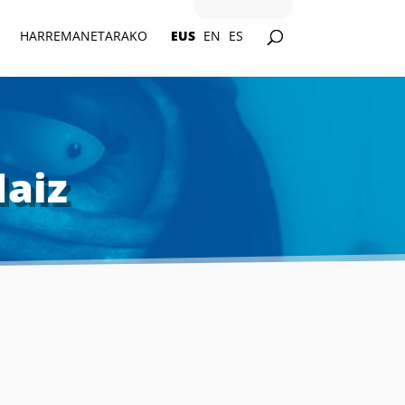
HARREMANETARAKO
EUS
EN
ES
Naiz