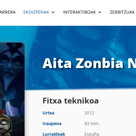
ARRERA
EKOIZPENAK
INTERAKTIBOAK
ZERBITZUAK
Aita Zonbia 
Fitxa teknikoa
Urtea
2012
Iraupena
83 min.
Lurraldeak
España