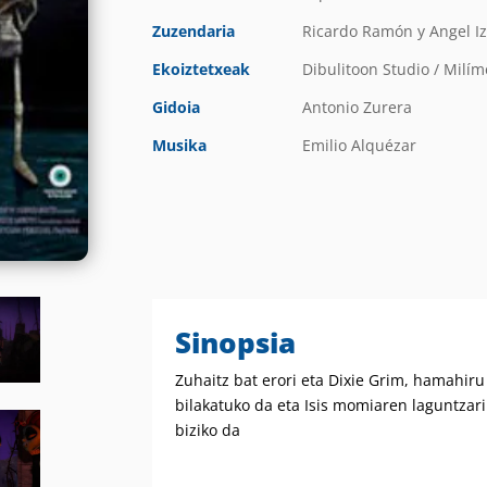
Zuzendaria
Ricardo Ramón y Angel I
Ekoiztetxeak
Dibulitoon Studio / Milí
Gidoia
Antonio Zurera
Musika
Emilio Alquézar
Sinopsia
Zuhaitz bat erori eta Dixie Grim, hamahiru 
bilakatuko da eta Isis momiaren laguntzari
biziko da