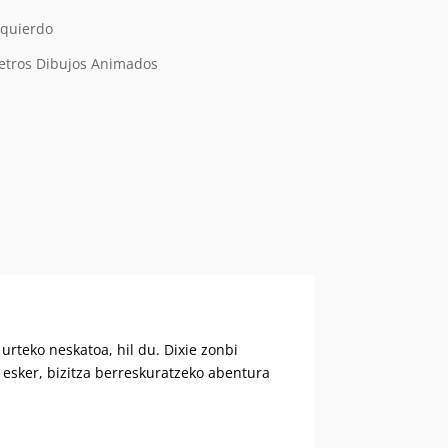
zquierdo
metros Dibujos Animados
urteko neskatoa, hil du. Dixie zonbi
 esker, bizitza berreskuratzeko abentura